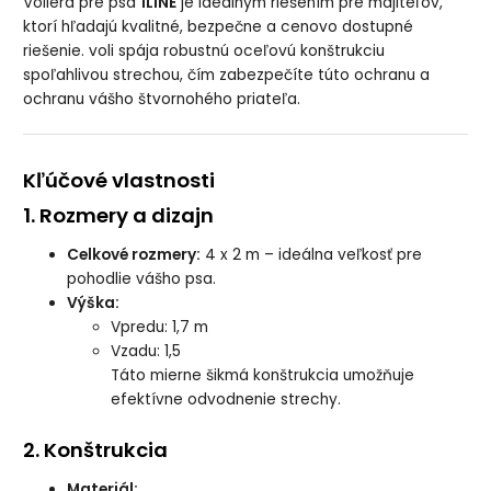
Voliéra pre psa
1LINE
je ideálnym riešením pre majiteľov,
ktorí hľadajú kvalitné, bezpečne a cenovo dostupné
riešenie. voli spája robustnú oceľovú konštrukciu
spoľahlivou strechou, čím zabezpečíte túto ochranu a
ochranu vášho štvornohého priateľa.
Kľúčové vlastnosti
1. Rozmery a dizajn
Celkové rozmery:
4 x 2 m – ideálna veľkosť pre
pohodlie vášho psa.
Výška:
Vpredu: 1,7 m
Vzadu: 1,5
Táto mierne šikmá konštrukcia umožňuje
efektívne odvodnenie strechy.
2. Konštrukcia
Materiál: