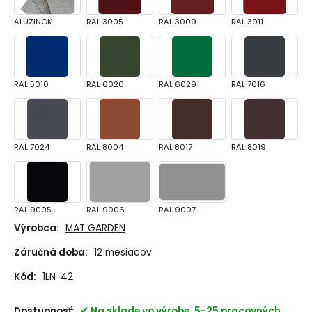
ALUZINOK
RAL 3005
RAL 3009
RAL 3011
RAL 5010
RAL 6020
RAL 6029
RAL 7016
RAL 7024
RAL 8004
RAL 8017
RAL 8019
RAL 9005
RAL 9006
RAL 9007
Výrobca:
MAT GARDEN
Záručná doba:
12 mesiacov
Kód:
1LN-42
Dostupnosť:
Na sklade vo výrobe, 5-25 pracovných