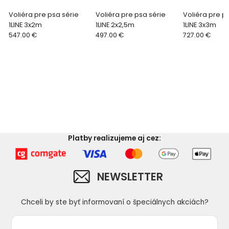
Voliéra pre psa série
Voliéra pre psa série
Voliéra pre p
1LINE 3x2m
1LINE 2x2,5m
1LINE 3x3m
547.00 €
497.00 €
727.00 €
Platby realizujeme aj cez:
NEWSLETTER
Chceli by ste byť informovaní o špeciálnych akciách?