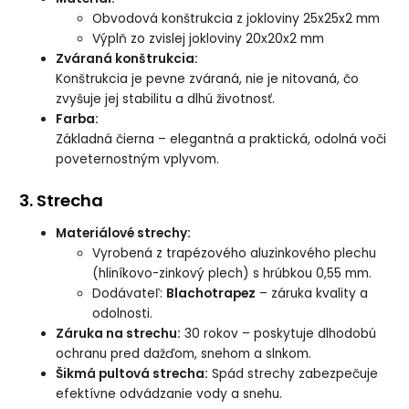
Obvodová konštrukcia z jokloviny 25x25x2 mm
Výplň zo zvislej jokloviny 20x20x2 mm
Zváraná konštrukcia:
Konštrukcia je pevne zváraná, nie je nitovaná, čo
zvyšuje jej stabilitu a dlhú životnosť.
Farba:
Základná čierna – elegantná a praktická, odolná voči
poveternostným vplyvom.
3. Strecha
Materiálové strechy:
Vyrobená z trapézového aluzinkového plechu
(hliníkovo-zinkový plech) s hrúbkou 0,55 mm.
Dodávateľ:
Blachotrapez
– záruka kvality a
odolnosti.
Záruka na strechu:
30 rokov – poskytuje dlhodobú
ochranu pred dažďom, snehom a slnkom.
Šikmá pultová strecha:
Spád strechy zabezpečuje
efektívne odvádzanie vody a snehu.