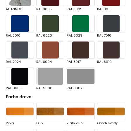
ALUZINOK
RAL 3005
RAL 3009
RAL 3011
RAL 5010
RAL 6020
RAL 6029
RAL 7016
RAL 7024
RAL 8004
RAL 8017
RAL 8019
RAL 9005
RAL 9006
RAL 9007
Farba dreva
:
Pínia
Dub
Zlatý dub
Orech svetlý