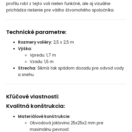
profilu robí z tejto voli nielen funkčné, ale aj vizuálne
prichádza riešenie pre vášho štvornohého spoločníka.
Technické parametre:
Rozmery voliéry:
2,5 x 2,5 m
Výška:
Vpredu: 1,7 m
Vzadu: 1,5 m
Strecha:
Šikmá tak spádom dozadu pre odvod vody
a snehu.
Kľúčové vlastnosti:
Kvalitná konštrukcia:
Materiálové konštrukcie:
Obvodová joklovina 25x25x2 mm pre
maximálnu pevnosť.