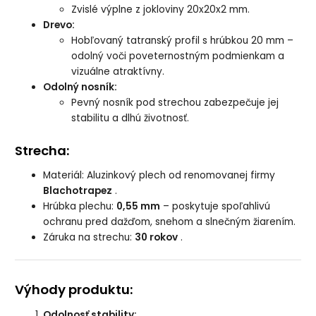
Zvislé výplne z jokloviny 20x20x2 mm.
Drevo:
Hobľovaný tatranský profil s hrúbkou 20 mm –
odolný voči poveternostným podmienkam a
vizuálne atraktívny.
Odolný nosník:
Pevný nosník pod strechou zabezpečuje jej
stabilitu a dlhú životnosť.
Strecha:
Materiál: Aluzinkový plech od renomovanej firmy
Blachotrapez
.
Hrúbka plechu:
0,55 mm
– poskytuje spoľahlivú
ochranu pred dažďom, snehom a slnečným žiarením.
Záruka na strechu:
30 rokov
.
Výhody produktu:
Odolnosť stability: