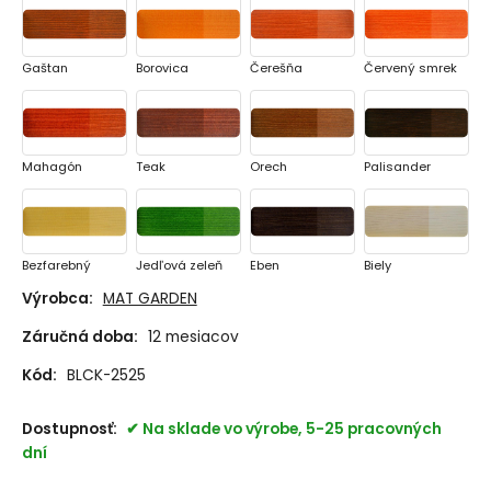
Gaštan
Borovica
Čerešňa
Červený smrek
Mahagón
Teak
Orech
Palisander
Bezfarebný
Jedľová zeleň
Eben
Biely
Výrobca:
MAT GARDEN
Záručná doba:
12 mesiacov
Šedý
Antracit
Bez náteru
Základná lazúra
Kód:
BLCK-2525
Dostupnosť:
Na sklade vo výrobe, 5-25 pracovných
dní