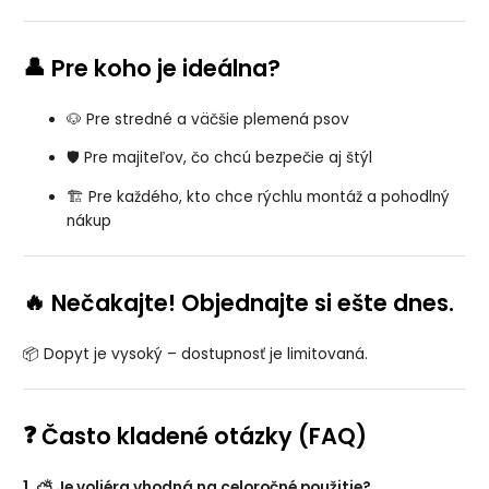
👤
Pre koho je ideálna?
🐶 Pre stredné a väčšie plemená psov
🛡️ Pre majiteľov, čo chcú bezpečie aj štýl
🏗️ Pre každého, kto chce rýchlu montáž a pohodlný
nákup
🔥
Nečakajte! Objednajte si ešte dnes.
📦 Dopyt je vysoký – dostupnosť je limitovaná.
❓
Často kladené otázky (FAQ)
1. ⛅ Je voliéra vhodná na celoročné použitie?