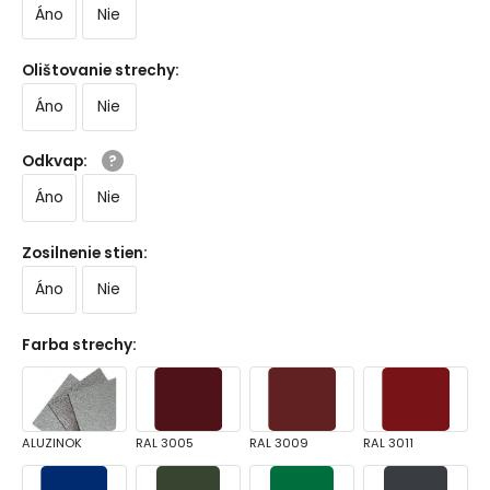
Áno
Nie
Olištovanie strechy
:
Áno
Nie
Odkvap
:
Áno
Nie
Zosilnenie stien
:
Áno
Nie
Farba strechy
:
ALUZINOK
RAL 3005
RAL 3009
RAL 3011