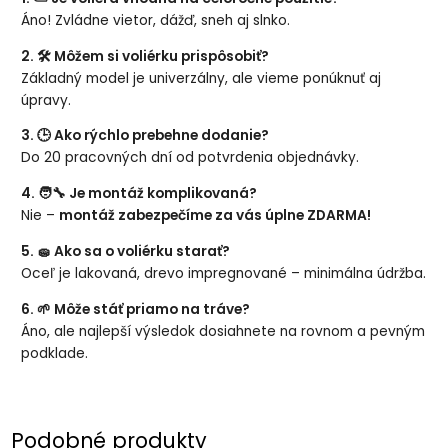
Áno! Zvládne vietor, dážď, sneh aj slnko.
2. 🛠️ Môžem si voliérku prispôsobiť?
Základný model je univerzálny, ale vieme ponúknuť aj
úpravy.
3. 🕒 Ako rýchlo prebehne dodanie?
Do 20 pracovných dní od potvrdenia objednávky.
4. 🧑‍🔧 Je montáž komplikovaná?
Nie –
montáž zabezpečíme za vás úplne ZDARMA!
5. 🧽 Ako sa o voliérku starať?
Oceľ je lakovaná, drevo impregnované – minimálna údržba.
6. 🌱 Môže stáť priamo na tráve?
Áno, ale najlepší výsledok dosiahnete na rovnom a pevným
podklade.
Podobné produkty