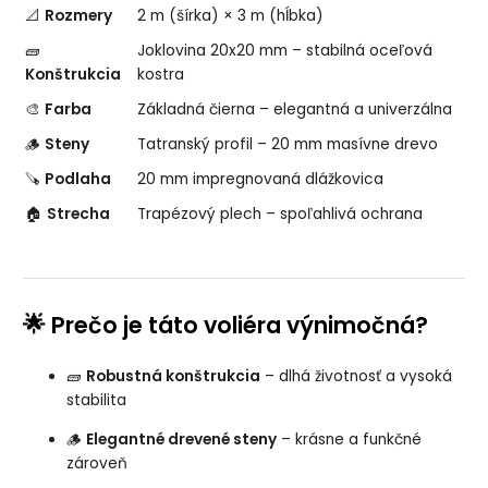
📐
Rozmery
2 m (šírka) × 3 m (hĺbka)
🧱
Joklovina 20x20 mm – stabilná oceľová
Konštrukcia
kostra
🎨
Farba
Základná čierna – elegantná a univerzálna
🪵
Steny
Tatranský profil – 20 mm masívne drevo
🪚
Podlaha
20 mm impregnovaná dlážkovica
🏠
Strecha
Trapézový plech – spoľahlivá ochrana
🌟
Prečo je táto voliéra výnimočná?
🧱
Robustná konštrukcia
– dlhá životnosť a vysoká
stabilita
🪵
Elegantné drevené steny
– krásne a funkčné
zároveň