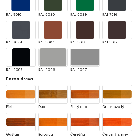
RAL 5010
RAL 6020
RAL 6029
RAL 7016
RAL 7024
RAL 8004
RAL 8017
RAL 8019
RAL 9005
RAL 9006
RAL 9007
Farba dreva
:
Pínia
Dub
Zlatý dub
Orech svetlý
Gaštan
Borovica
Čerešňa
Červený smrek