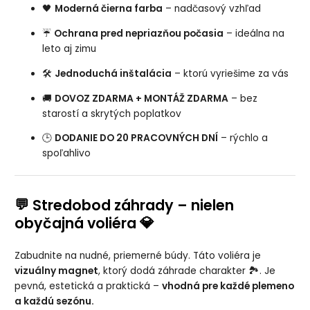
🖤
Moderná čierna farba
– nadčasový vzhľad
☔
Ochrana pred nepriazňou počasia
– ideálna na
leto aj zimu
🛠️
Jednoduchá inštalácia
– ktorú vyriešime za vás
🚚
DOVOZ ZDARMA + MONTÁŽ ZDARMA
– bez
starostí a skrytých poplatkov
🕒
DODANIE DO 20 PRACOVNÝCH DNÍ
– rýchlo a
spoľahlivo
💬
Stredobod záhrady – nielen
💎
obyčajná voliéra
Zabudnite na nudné, priemerné búdy. Táto voliéra je
vizuálny magnet
, ktorý dodá záhrade charakter 🏞️. Je
pevná, estetická a praktická –
vhodná pre každé plemeno
a každú sezónu.