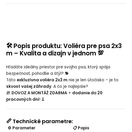
🛠️
Popis produktu: Voliéra pre psa 2x3
💯
m – Kvalita a dizajn v jednom
Hľadáte ideálny priestor pre svojho psa, ktorý spája
bezpečnosť, pohodlie a štýl? 🐕
Táto
exkluzívna voliéra 2x3 m
nie je len útočisko – je to
skvost vašej záhrady
. A čo je najlepšie?
🎁
DOVOZ A MONTÁŽ ZDARMA
+
dodanie do 20
pracovných dní
! ⏳
📏
Technické parametre:
⚙️
Parameter
📋
Popis