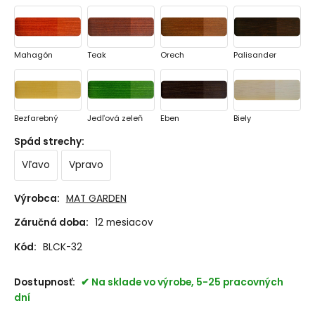
Mahagón
Teak
Orech
Palisander
Bezfarebný
Jedľová zeleň
Eben
Biely
Spád strechy
:
Vľavo
Vpravo
Šedý
Antracit
Bez náteru
Základná lazúra
Výrobca:
MAT GARDEN
Záručná doba:
12 mesiacov
Kód:
BLCK-32
Dostupnosť:
Na sklade vo výrobe, 5-25 pracovných
dní